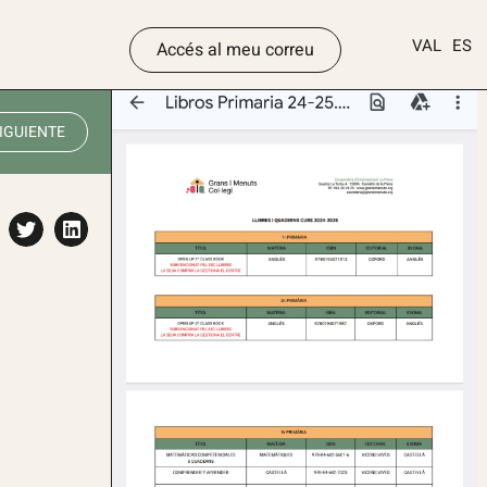
VAL
ES
Accés al meu correu
IGUIENTE