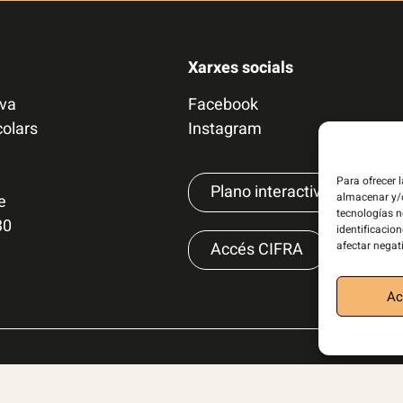
Xarxes socials
iva
Facebook
colars
Instagram
Para ofrecer 
Plano interactivo
almacenar y/o
e
tecnologías 
30
identificacion
Accés CIFRA
afectar negat
Ac