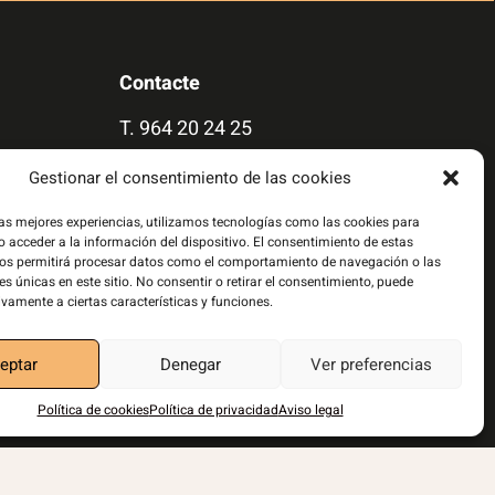
Contacte
T.
964 20 24 25
secretaria@gransimenuts.org
Gestionar el consentimiento de las cookies
Quadra de la Torta, 4 · Castelló 12006
las mejores experiencias, utilizamos tecnologías como las cookies para
 acceder a la información del dispositivo. El consentimiento de estas
nos permitirá procesar datos como el comportamiento de navegación o las
Com arribar
es únicas en este sitio. No consentir o retirar el consentimiento, puede
ivamente a ciertas características y funciones.
eptar
Denegar
Ver preferencias
Política de cookies
Política de privacidad
Aviso legal
Política de privacidad
|
Política de cookies
|
Aviso legal
|
Disseny i