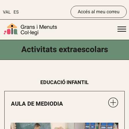
Accés al meu correu
VAL
ES
Activitats extraescolars
EDUCACIÓ INFANTIL
AULA DE MEDIODIA