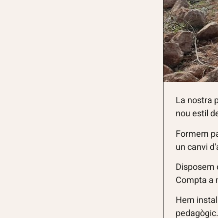
La nostra p
nou estil d
Formem pa
un canvi d'
Disposem 
Compta a m
Hem instal·
pedagògic