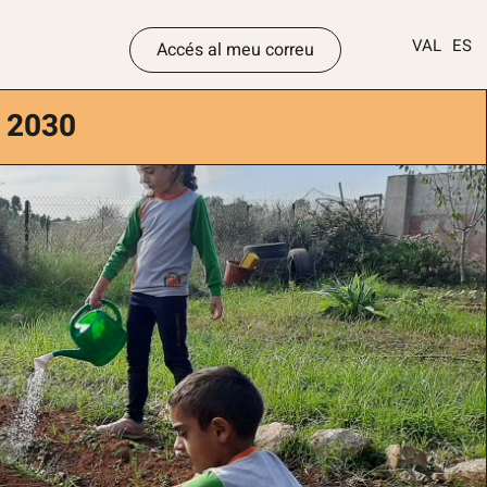
VAL
ES
Accés al meu correu
a 2030