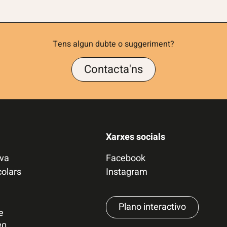
Tens algun dubte o suggeriment?
Contacta'ns
Xarxes socials
iva
Facebook
colars
Instagram
Plano interactivo
e
30