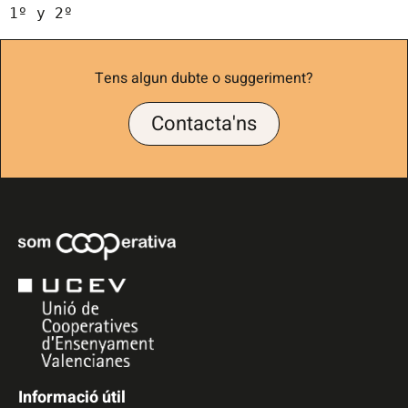
1º y 2º
Tens algun dubte o suggeriment?
Contacta'ns
Informació útil